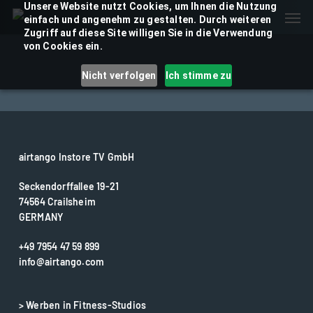
Skip
Unsere Website nutzt Cookies, um Ihnen die Nutzung
Men
einfach und angenehm zu gestalten. Durch weiteren
to
Zugriff auf diese Site willigen Sie in die Verwendung
main
von Cookies ein.
content
Nicht verfolgen
Ich stimme zu
airtango Instore TV GmbH
Seckendorffallee 19-21
74564 Crailsheim
GERMANY
+49 7954 47 59 899
info@airtango.com
> Werben in Fitness-Studios