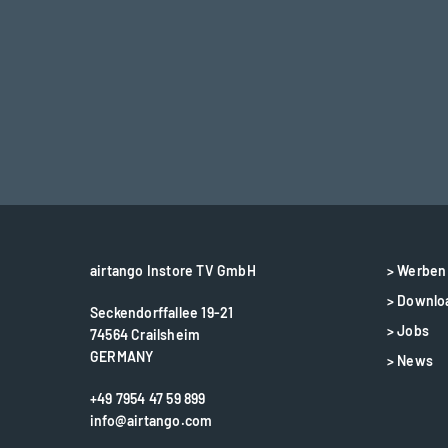
airtango Instore TV GmbH
> Werben 
> Downlo
Seckendorffallee 19-21
> Jobs
74564 Crailsheim
GERMANY
> News
+49 7954 47 59 899
info@airtango.com