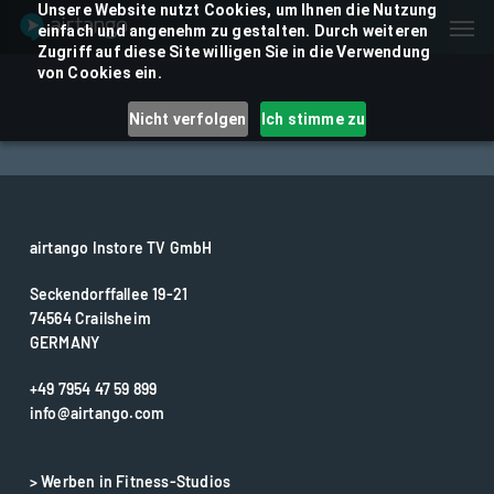
Skip
Unsere Website nutzt Cookies, um Ihnen die Nutzung
Men
einfach und angenehm zu gestalten. Durch weiteren
to
Zugriff auf diese Site willigen Sie in die Verwendung
main
von Cookies ein.
content
Nicht verfolgen
Ich stimme zu
airtango Instore TV GmbH
Seckendorffallee 19-21
74564 Crailsheim
GERMANY
+49 7954 47 59 899
info@airtango.com
> Werben in Fitness-Studios