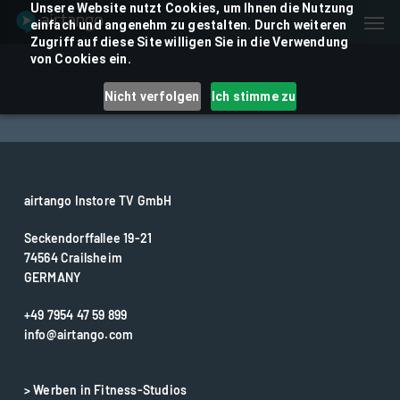
Skip
Unsere Website nutzt Cookies, um Ihnen die Nutzung
Men
einfach und angenehm zu gestalten. Durch weiteren
to
Zugriff auf diese Site willigen Sie in die Verwendung
main
von Cookies ein.
content
Nicht verfolgen
Ich stimme zu
airtango Instore TV GmbH
Seckendorffallee 19-21
74564 Crailsheim
GERMANY
+49 7954 47 59 899
info@airtango.com
> Werben in Fitness-Studios