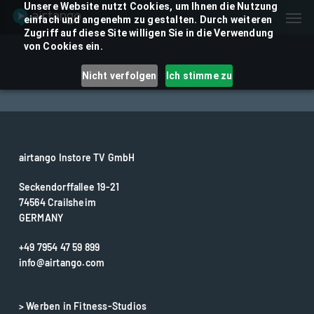
Skip
Unsere Website nutzt Cookies, um Ihnen die Nutzung
Men
einfach und angenehm zu gestalten. Durch weiteren
to
Zugriff auf diese Site willigen Sie in die Verwendung
main
von Cookies ein.
content
Nicht verfolgen
Ich stimme zu
airtango Instore TV GmbH
Seckendorffallee 19-21
74564 Crailsheim
GERMANY
+49 7954 47 59 899
info@airtango.com
> Werben in Fitness-Studios