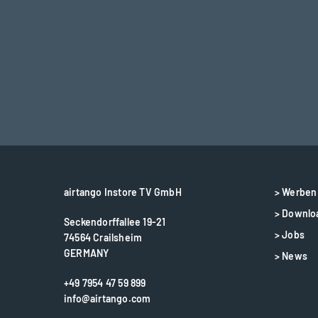
airtango Instore TV GmbH
> Werben 
> Downlo
Seckendorffallee 19-21
> Jobs
74564 Crailsheim
GERMANY
> News
+49 7954 47 59 899
info@airtango.com