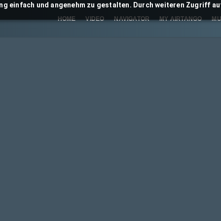
ng einfach und angenehm zu gestalten. Durch weiteren Zugriff auf
HOME
VIDEO
NAVIGATOR
MY AIRTANGO
MU