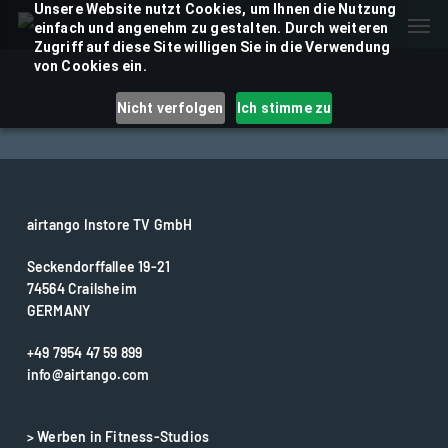
Skip
Unsere Website nutzt Cookies, um Ihnen die Nutzung
Men
einfach und angenehm zu gestalten. Durch weiteren
to
Zugriff auf diese Site willigen Sie in die Verwendung
main
von Cookies ein.
content
Nicht verfolgen
Ich stimme zu
airtango Instore TV GmbH
Seckendorffallee 19-21
74564 Crailsheim
GERMANY
+49 7954 47 59 899
info@airtango.com
> Werben in Fitness-Studios