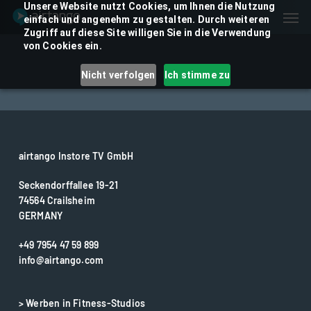
Skip
Unsere Website nutzt Cookies, um Ihnen die Nutzung
Men
einfach und angenehm zu gestalten. Durch weiteren
to
Zugriff auf diese Site willigen Sie in die Verwendung
main
von Cookies ein.
content
Nicht verfolgen
Ich stimme zu
airtango Instore TV GmbH
Seckendorffallee 19-21
74564 Crailsheim
GERMANY
+49 7954 47 59 899
info@airtango.com
> Werben in Fitness-Studios