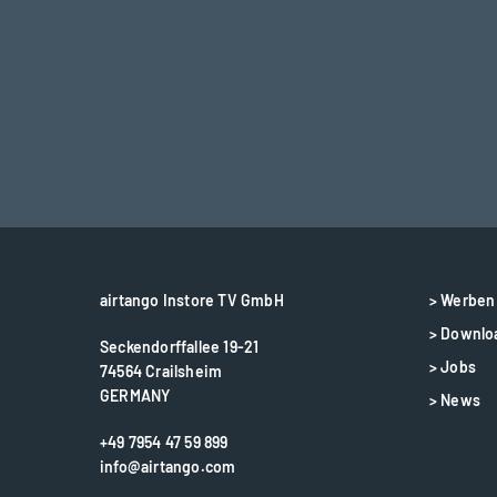
airtango Instore TV GmbH
> Werben 
> Downlo
Seckendorffallee 19-21
> Jobs
74564 Crailsheim
GERMANY
> News
+49 7954 47 59 899
info@airtango.com