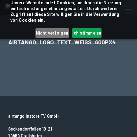
Skip
Unsere Website nutzt Cookies, um Ihnen die Nutzung
Men
einfach und angenehm zu gestalten. Durch weiteren
to
Zugriff auf diese Site willigen Sie in die Verwendung
main
von Cookies ein.
content
Nicht verfolgen
Ich stimme zu
AIRTANGO_LOGO_TEXT_WEISS_600PX4
airtango Instore TV GmbH
Seckendorffallee 19-21
74564 Crailsheim