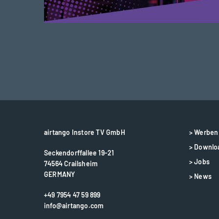
airtango Instore TV GmbH
> Werben 
> Downlo
Seckendorffallee 19-21
> Jobs
74564 Crailsheim
GERMANY
> News
+49 7954 47 59 899
info@airtango.com