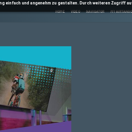
ng einfach und angenehm zu gestalten. Durch weiteren Zugriff auf
HOME
VIDEO
NAVIGATOR
MY AIRTANG