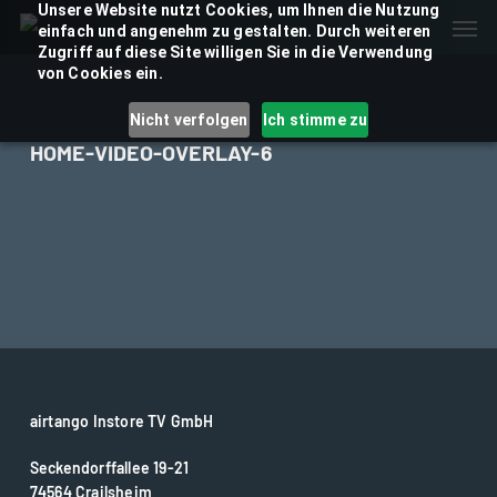
Skip
Unsere Website nutzt Cookies, um Ihnen die Nutzung
Men
einfach und angenehm zu gestalten. Durch weiteren
to
Zugriff auf diese Site willigen Sie in die Verwendung
main
von Cookies ein.
content
Nicht verfolgen
Ich stimme zu
HOME-VIDEO-OVERLAY-6
airtango Instore TV GmbH
Seckendorffallee 19-21
74564 Crailsheim