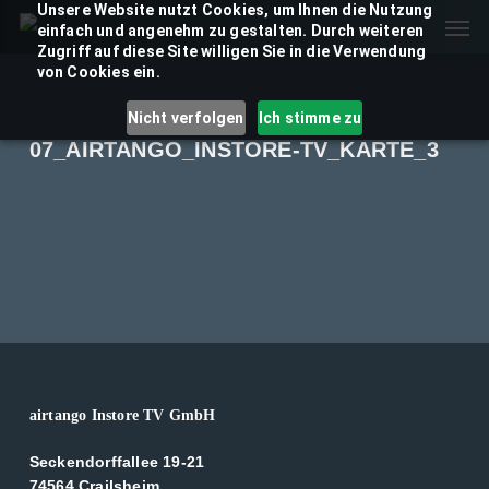
Unsere Website nutzt Cookies, um Ihnen die Nutzung
Skip
Men
einfach und angenehm zu gestalten. Durch weiteren
to
Zugriff auf diese Site willigen Sie in die Verwendung
main
von Cookies ein.
content
Nicht verfolgen
Ich stimme zu
07_AIRTANGO_INSTORE-TV_KARTE_3
airtango Instore TV GmbH
Seckendorffallee 19-21
74564 Crailsheim