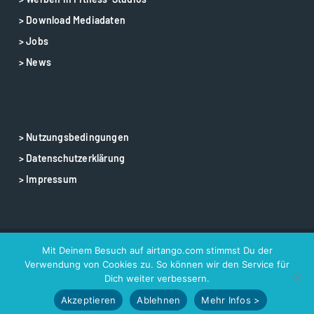
> Download Mediadaten
> Jobs
> News
> Nutzungsbedingungen
> Datenschutzerklärung
> Impressum
Mit Deinem Besuch auf airtango.com stimmst Du der
© 2025 airtango – airtango is a registered trademark
Verwendung von Cookies zu. So können wir den Service für
Dich weiter verbessern.
Akzeptieren
Ablehnen
Mehr Infos >