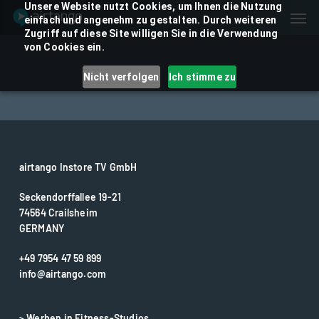
Skip
Unsere Website nutzt Cookies, um Ihnen die Nutzung
Men
einfach und angenehm zu gestalten. Durch weiteren
to
Zugriff auf diese Site willigen Sie in die Verwendung
main
von Cookies ein.
content
Nicht verfolgen
Ich stimme zu
airtango Instore TV GmbH
Seckendorffallee 19-21
74564 Crailsheim
GERMANY
+49 7954 47 59 899
info@airtango.com
> Werben in Fitness-Studios