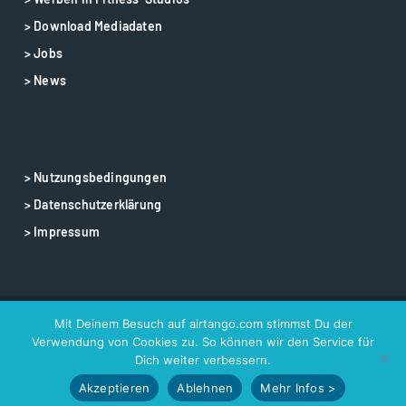
> Download Mediadaten
> Jobs
> News
> Nutzungsbedingungen
> Datenschutzerklärung
> Impressum
Mit Deinem Besuch auf airtango.com stimmst Du der
© 2025 airtango – airtango is a registered trademark
Verwendung von Cookies zu. So können wir den Service für
Dich weiter verbessern.
Akzeptieren
Ablehnen
Mehr Infos >