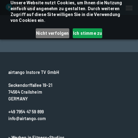
Skip
Unsere Website nutzt Cookies, um Ihnen die Nutzung
Men
einfach und angenehm zu gestalten. Durch weiteren
to
Zugriff auf diese Site willigen Sie in die Verwendung
main
von Cookies ein.
content
Nicht verfolgen
Ich stimme zu
airtango Instore TV GmbH
Seckendorffallee 19-21
74564 Crailsheim
GERMANY
+49 7954 47 59 899
info@airtango.com
> Werben in Fitness-Studios