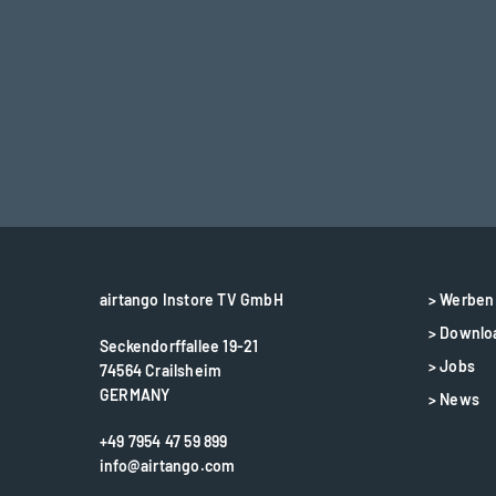
airtango Instore TV GmbH
> Werben 
> Downlo
Seckendorffallee 19-21
> Jobs
74564 Crailsheim
GERMANY
> News
+49 7954 47 59 899
info@airtango.com