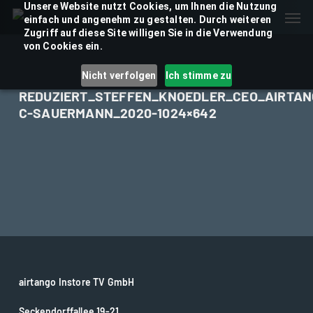
Skip
Unsere Website nutzt Cookies, um Ihnen die Nutzung
Men
einfach und angenehm zu gestalten. Durch weiteren
to
Zugriff auf diese Site willigen Sie in die Verwendung
main
von Cookies ein.
content
Nicht verfolgen
Ich stimme zu
REDUZIERT_STEFFEN_KNOEDLER_CEO_AIRTAN
C-SAUERMANN_2020-1024×642
airtango Instore TV GmbH
Seckendorffallee 19-21