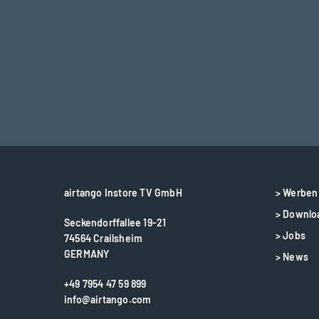
airtango Instore TV GmbH
> Werben 
> Downlo
Seckendorffallee 19-21
> Jobs
74564 Crailsheim
GERMANY
> News
+49 7954 47 59 899
info@airtango.com