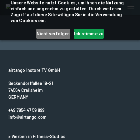
Skip
Unsere Website nutzt Cookies, um Ihnen die Nutzung
Men
einfach und angenehm zu gestalten. Durch weiteren
to
Zugriff auf diese Site willigen Sie in die Verwendung
main
von Cookies ein.
content
Nicht verfolgen
Ich stimme zu
airtango Instore TV GmbH
Seckendorffallee 19-21
74564 Crailsheim
GERMANY
+49 7954 47 59 899
info@airtango.com
> Werben in Fitness-Studios