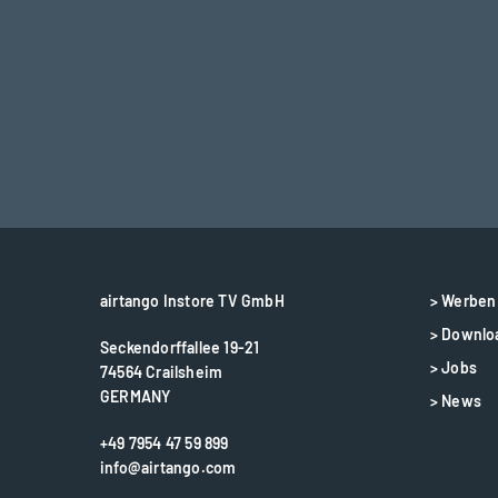
airtango Instore TV GmbH
> Werben 
> Downlo
Seckendorffallee 19-21
> Jobs
74564 Crailsheim
GERMANY
> News
+49 7954 47 59 899
info@airtango.com