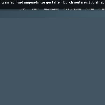
ng einfach und angenehm zu gestalten. Durch weiteren Zugriff auf
HOME
VIDEO
NAVIGATOR
MY AIRTANGO
MUSIC
MEDI