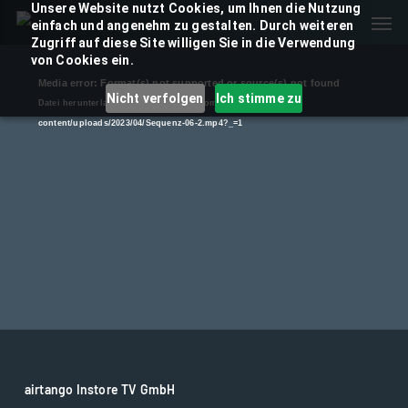
Skip
Unsere Website nutzt Cookies, um Ihnen die Nutzung
Men
einfach und angenehm zu gestalten. Durch weiteren
to
Zugriff auf diese Site willigen Sie in die Verwendung
main
von Cookies ein.
content
Video-
Media error: Format(s) not supported or source(s) not found
Nicht verfolgen
Ich stimme zu
Player
Datei herunterladen: https://airtango.com/wp-
content/uploads/2023/04/Sequenz-06-2.mp4?_=1
airtango Instore TV GmbH