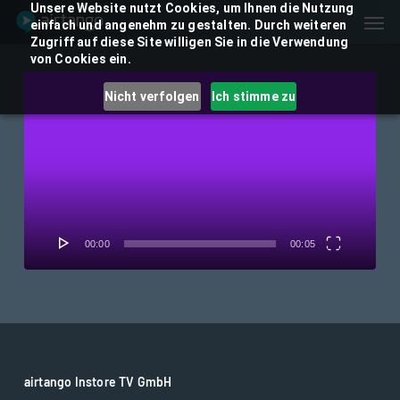
Skip
Unsere Website nutzt Cookies, um Ihnen die Nutzung
Men
einfach und angenehm zu gestalten. Durch weiteren
to
Zugriff auf diese Site willigen Sie in die Verwendung
main
von Cookies ein.
content
Video-
Nicht verfolgen
Ich stimme zu
Player
00:00
00:05
airtango Instore TV GmbH