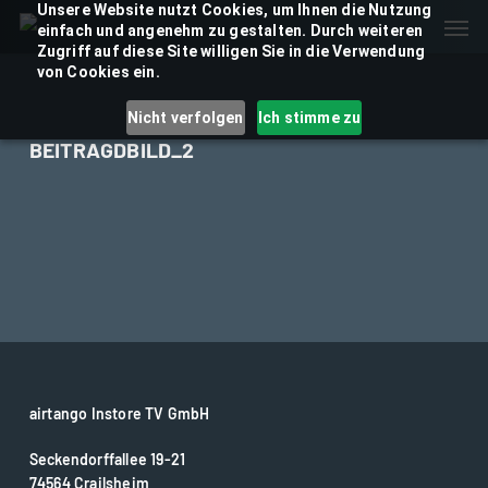
Skip
Unsere Website nutzt Cookies, um Ihnen die Nutzung
Men
einfach und angenehm zu gestalten. Durch weiteren
to
Zugriff auf diese Site willigen Sie in die Verwendung
main
von Cookies ein.
content
Nicht verfolgen
Ich stimme zu
BEITRAGDBILD_2
airtango Instore TV GmbH
Seckendorffallee 19-21
74564 Crailsheim