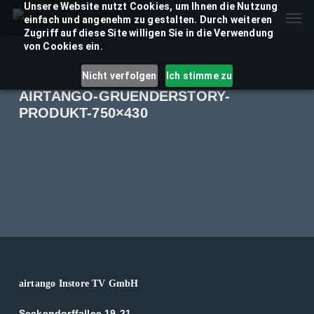
Unsere Website nutzt Cookies, um Ihnen die Nutzung
Skip
Men
einfach und angenehm zu gestalten. Durch weiteren
to
Zugriff auf diese Site willigen Sie in die Verwendung
main
von Cookies ein.
content
Nicht verfolgen
Ich stimme zu
AIRTANGO-GRUENDERSTORY-
PRODUKT-750×430
airtango Instore TV GmbH
Seckendorffallee 19-21