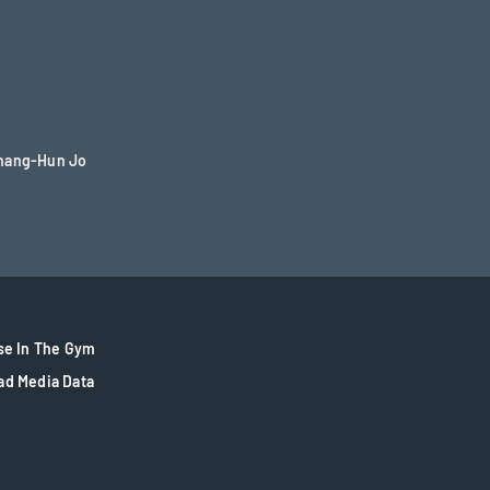
Chang-Hun Jo
se In The Gym
ad Media Data