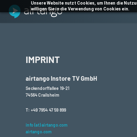
Skip
Unsere Website nutzt Cookies, um Ihnen die Nutzu
willigen Sie in die Verwendung von Cookies ein.
to
main
content
IMPRINT
airtango Instore TV GmbH
Seckendorffallee 19-21
74564 Crailsheim
T: +49 7954 47 59 899
info (at) airtango.com
airtango.com