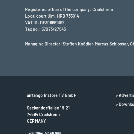
Registered office of the company: Crailsheim
Local court Ulm, HRB 735014
VAT ID: DE306661392
Tax no.: 57073/27543
Managing Director: Steffen Knödler, Marcus Schlosser, 
airtango Instore TV GmbH
> Adverti
> Downlo
Seckendorffallee 19-21
74564 Crailsheim
GERMANY
+49 7954 47 59 899