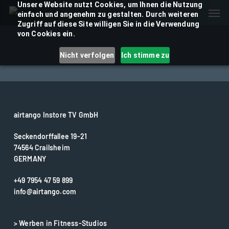
Skip
Unsere Website nutzt Cookies, um Ihnen die Nutzung
Men
einfach und angenehm zu gestalten. Durch weiteren
to
Zugriff auf diese Site willigen Sie in die Verwendung
main
von Cookies ein.
content
Nicht verfolgen
Ich stimme zu
airtango Instore TV GmbH
Seckendorffallee 19-21
74564 Crailsheim
GERMANY
+49 7954 47 59 899
info@airtango.com
> Werben in Fitness-Studios