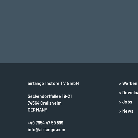
airtango Instore TV GmbH
> Werben 
> Downlo
Seckendorffallee 19-21
> Jobs
74564 Crailsheim
GERMANY
> News
+49 7954 47 59 899
info@airtango.com