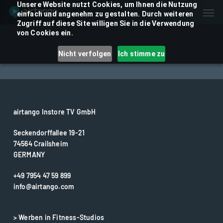
Skip
Unsere Website nutzt Cookies, um Ihnen die Nutzung
Men
einfach und angenehm zu gestalten. Durch weiteren
to
Zugriff auf diese Site willigen Sie in die Verwendung
main
von Cookies ein.
content
Nicht verfolgen
Ich stimme zu
airtango Instore TV GmbH
Seckendorffallee 19-21
74564 Crailsheim
GERMANY
+49 7954 47 59 899
info@airtango.com
> Werben in Fitness-Studios