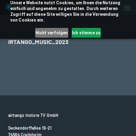
Skip
Unsere Website nutzt Cookies, um Ihnen die Nutzung
Men
einfach und angenehm zu gestalten. Durch weiteren
to
Zugriff auf diese Site willigen Sie in die Verwendung
main
von Cookies ein.
content
Nicht verfolgen
Ich stimme zu
IRTANGO_MUSIC_2023
airtango Instore TV GmbH
Seckendorffallee 19-21
74564 Crailsheim