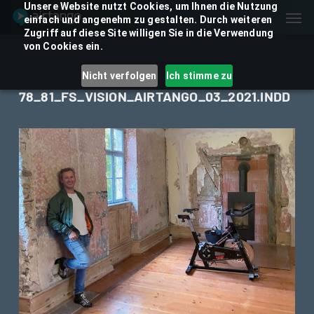
Skip
Unsere Website nutzt Cookies, um Ihnen die Nutzung
Men
einfach und angenehm zu gestalten. Durch weiteren
to
Zugriff auf diese Site willigen Sie in die Verwendung
main
von Cookies ein.
content
Nicht verfolgen
Ich stimme zu
78_81_FS_VISION_AIRTANGO_03_2021.INDD