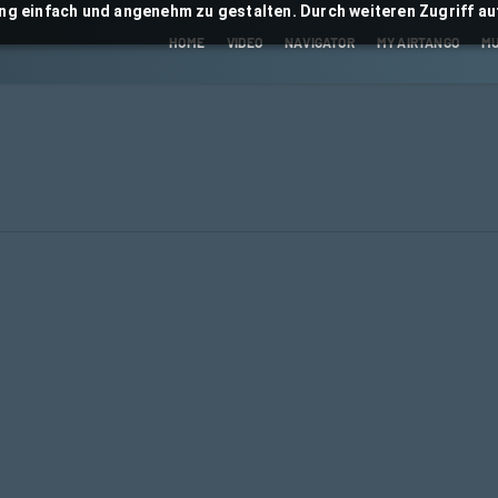
ng einfach und angenehm zu gestalten. Durch weiteren Zugriff auf
HOME
VIDEO
NAVIGATOR
MY AIRTANGO
MU