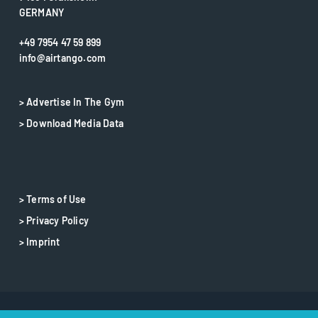
GERMANY
+49 7954 47 59 899
info@airtango.com
> Advertise In The Gym
> Download Media Data
> Terms of Use
> Privacy Policy
> Imprint
© 2025 airtango – airtango is a registered trademark