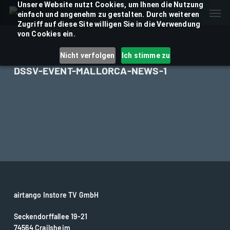
Skip
Unsere Website nutzt Cookies, um Ihnen die Nutzung
Men
einfach und angenehm zu gestalten. Durch weiteren
to
Zugriff auf diese Site willigen Sie in die Verwendung
main
von Cookies ein.
content
Nicht verfolgen
Ich stimme zu
DSSV-EVENT-MALLORCA-NEWS-1
airtango Instore TV GmbH
Seckendorffallee 19-21
74564 Crailsheim