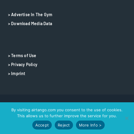
> Advertise In The Gym
> Download Media Data
> Terms of Use
> Privacy Policy
> Imprint
© 2025 airtango – airtango is a registered trademark
By visiting airtango.com you consent to the use of cookies.
This allows us to further improve the service for you.
Accept
Reject
More Info >