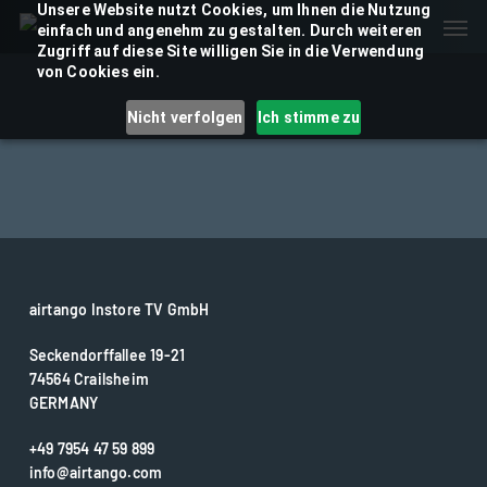
Skip
Unsere Website nutzt Cookies, um Ihnen die Nutzung
Men
einfach und angenehm zu gestalten. Durch weiteren
to
Zugriff auf diese Site willigen Sie in die Verwendung
main
von Cookies ein.
content
Nicht verfolgen
Ich stimme zu
airtango Instore TV GmbH
Seckendorffallee 19-21
74564 Crailsheim
GERMANY
+49 7954 47 59 899
info@airtango.com