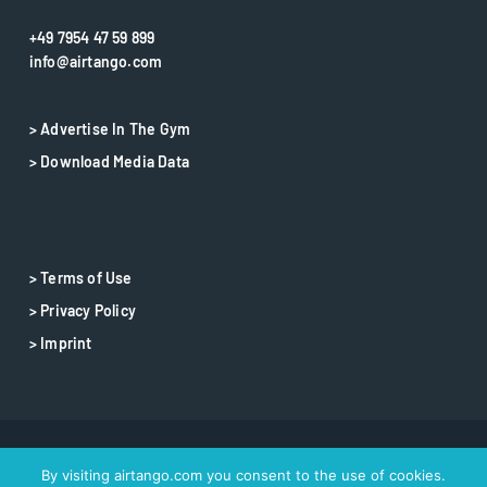
+49 7954 47 59 899
info@airtango.com
> Advertise In The Gym
> Download Media Data
> Terms of Use
> Privacy Policy
> Imprint
© 2025 airtango – airtango is a registered trademark
By visiting airtango.com you consent to the use of cookies.