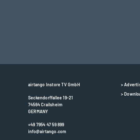
airtango Instore TV GmbH
> Adverti
> Downlo
Seckendorffallee 19-21
74564 Crailsheim
GERMANY
+49 7954 47 59 899
info@airtango.com