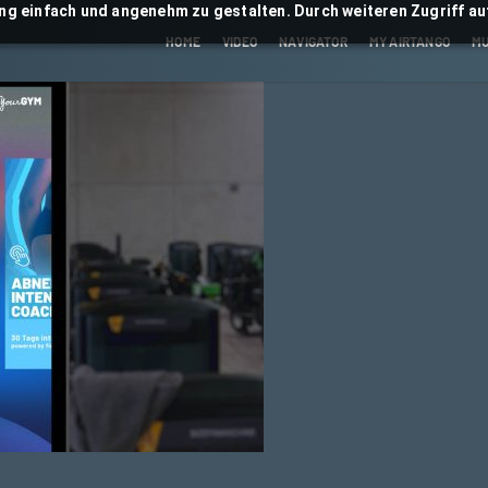
ng einfach und angenehm zu gestalten. Durch weiteren Zugriff auf
HOME
VIDEO
NAVIGATOR
MY AIRTANGO
MU